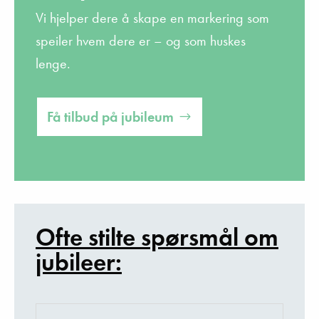
Vi hjelper dere å skape en markering som
speiler hvem dere er – og som huskes
lenge.
Få tilbud på jubileum
Ofte stilte spørsmål om
jubileer: