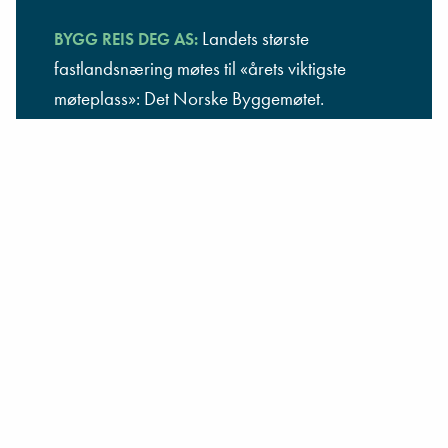
Landets største
BYGG REIS DEG AS:
fastlandsnæring møtes til «årets viktigste
møteplass»: Det Norske Byggemøtet.
Les mer →
Skreddersøm for hotell og restaurant
NORES:
Les mer →