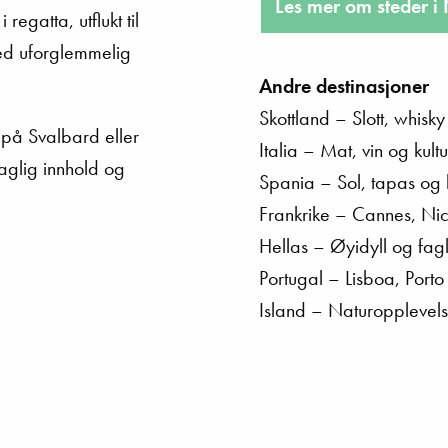
Les mer om steder i
regatta, utflukt til
ed uforglemmelig
Andre destinasjoner
Skottland – Slott, whisky
 på Svalbard eller
Italia – Mat, vin og kult
faglig innhold og
Spania – Sol, tapas og
Frankrike – Cannes, Nic
Hellas – Øyidyll og fagl
Portugal – Lisboa, Port
Island – Naturopplevelse