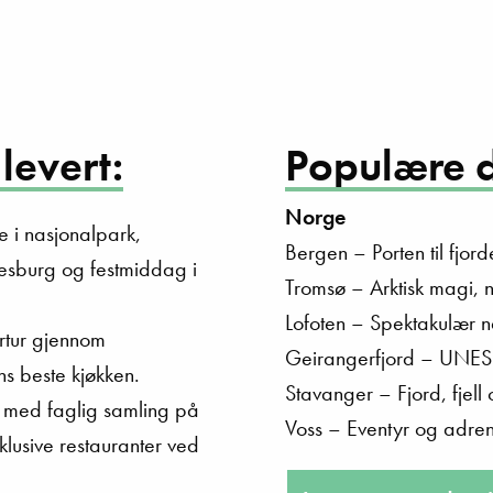
levert:
Populære d
Norge
 i nasjonalpark,
Bergen – Porten til fjor
nesburg og festmiddag i
Tromsø – Arktisk magi, no
Lofoten – Spektakulær na
rtur gjennom
Geirangerfjord – UNESC
ns beste kjøkken.
Stavanger – Fjord, fjell
t med faglig samling på
Voss – Eventyr og adrena
lusive restauranter ved