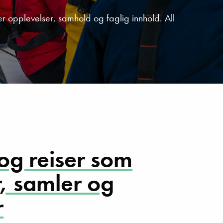
rer opplevelser, samhold og faglig innhold. All
og reiser som
r, samler og
r