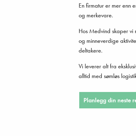
En firmatur er mer enn e
og merkevare.
Hos Medvind skaper vi r
og minneverdige aktivite
deltakere.
Vi leverer alt fra eksklus
alltid med sømløs logisti
Planlegg din neste r