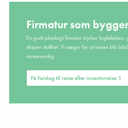
Firmatur som bygger
En
godt
planlagt
firmatur
styrker
lagfølelsen
,
skaper
stolthet
. Vi
sørger
for at
reisen
blir
båd
minneverdig
.
Få forslag til reise eller incentivreise