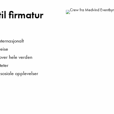
l firmatur
ternasjonalt
reise
over hele verden
teter
sosiale opplevelser