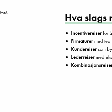
Hva slags r
Incentivereiser
for å
Firmaturer
med teamb
Kundereiser
som byg
Lederreiser
med eksk
Kombinasjonsreise