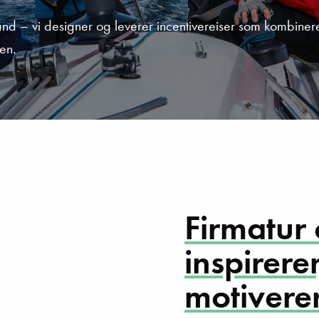
tland – vi designer og leverer incentivereiser som kombine
sen.
Firmatur 
inspirere
motivere