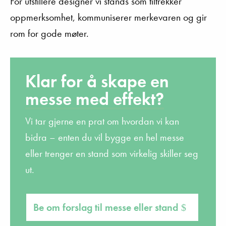
For utstillere designer vi stands som tiltrekker
oppmerksomhet, kommuniserer merkevaren og gir
rom for gode møter.
Klar for å skape en
messe med effekt?
Vi tar
gjerne
en
prat
om
hvordan
vi
kan
bidra
–
enten
du
vil
bygge
en
hel
messe
eller
trenger
en
stand
som
virkelig
skiller
seg
ut.
Be om forslag til messe eller stand